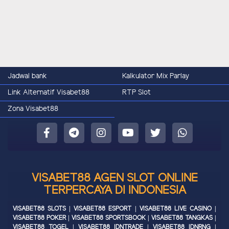
Jadwal bank
Kalkulator Mix Parlay
Link Alternatif Visabet88
RTP Slot
Zona Visabet88
VISABET88 AGEN SLOT ONLINE
TERPERCAYA DI INDONESIA
VISABET88 SLOTS | VISABET88 ESPORT | VISABET88 LIVE CASINO |
VISABET88 POKER | VISABET88 SPORTSBOOK | VISABET88 TANGKAS |
VISABET88 TOGEL | VISABET88 IDNTRADE | VISABET88 IDNRNG |