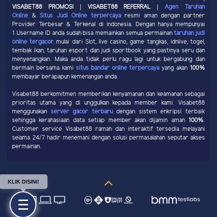
VISABET88 PROMOSI | VISABET88 REFERRAL |
Agen Taruhan
Online
&
Situs Judi Online terpercaya
resmi aman dengan partner
Provider Terbesar & Terkenal di indonesia. Dengan hanya mempunyai
1 Username ID anda sudah bisa memainkan semua permainan
taruhan judi
online tergacor
mulai dari Slot, live casino, game tangkas, idnlive, togel,
tembak ikan, taruhan esport dan judi sportbook yang pastinya seru dan
menyenangkan. Maka anda tidak perlu ragu lagi untuk bergabung dan
bermain bersama kami
situs bandar online terpercaya
yang akan
100%
membayar berapapun kemenangan anda.
Visabet88 berkomitmen memberikan kenyamanan dan keamanan sebagai
prioritas utama yang di unggulkan kepada member kami. Visabet88
menggunakan
server gacor terbaru
dengan sistem enkripsi terbaik
sehingga kerahasiaan data setiap member akan dijamin aman
100%
.
Customer service Visabet88 ramah dan interaktif tersedia melayani
selama 24/7 hadir menemani dengan solusi permasalahan seputar akses
permainan.
KLIK DISINI!