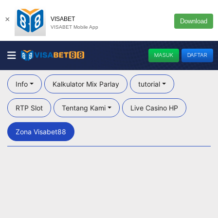
×
VISABET
Download
VISABET Mobile App
MASUK
DAFTAR
Info
Kalkulator Mix Parlay
tutorial
RTP Slot
Tentang Kami
Live Casino HP
Zona Visabet88