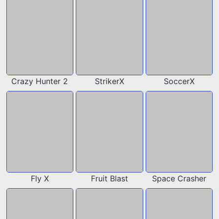
Crazy Hunter 2
StrikerX
SoccerX
Fly X
Fruit Blast
Space Crasher