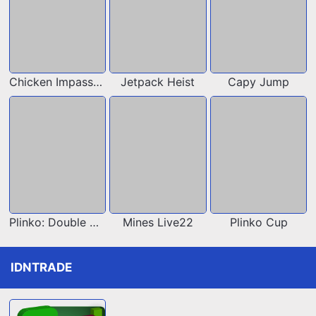
Chicken Impassable
Jetpack Heist
Capy Jump
Plinko: Double Wheel Live22
Mines Live22
Plinko Cup
IDNTRADE