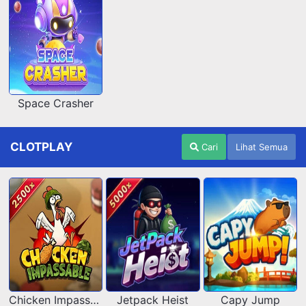
Space Crasher
CLOTPLAY
Cari
Lihat Semua
Chicken Impassable
Jetpack Heist
Capy Jump