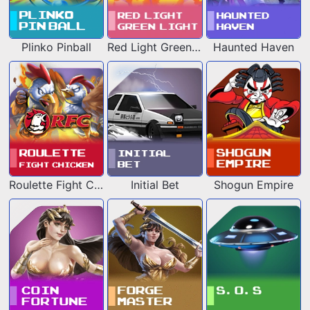
Plinko Pinball
Red Light Green Light
Haunted Haven
Roulette Fight Chicken
Initial Bet
Shogun Empire