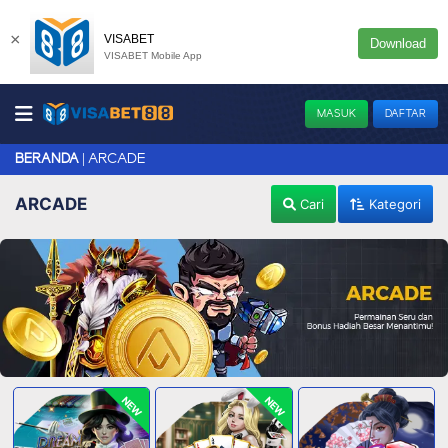
×
VISABET
Download
VISABET Mobile App
MASUK
DAFTAR
ARCADE
BERANDA
ARCADE
Cari
Kategori
NEW
NEW